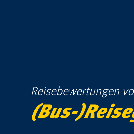
Reise­bewertung­en
vo
(Bus-)
Reise